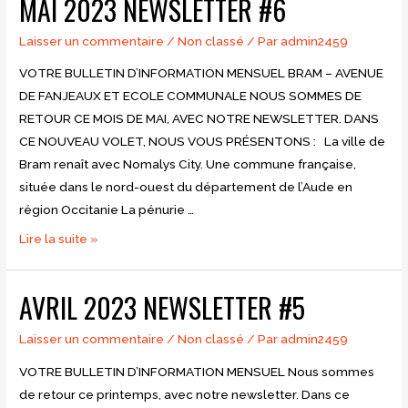
MAI 2023 NEWSLETTER #6
#7
Laisser un commentaire
/
Non classé
/ Par
admin2459
VOTRE BULLETIN D’INFORMATION MENSUEL BRAM – AVENUE
DE FANJEAUX ET ECOLE COMMUNALE NOUS SOMMES DE
RETOUR CE MOIS DE MAI, AVEC NOTRE NEWSLETTER. DANS
CE NOUVEAU VOLET, NOUS VOUS PRÉSENTONS : La ville de
Bram renaît avec Nomalys City. Une commune française,
située dans le nord-ouest du département de l’Aude en
région Occitanie La pénurie …
Mai
Lire la suite »
2023
Newsletter
AVRIL 2023 NEWSLETTER #5
#6
Laisser un commentaire
/
Non classé
/ Par
admin2459
VOTRE BULLETIN D’INFORMATION MENSUEL Nous sommes
de retour ce printemps, avec notre newsletter. Dans ce