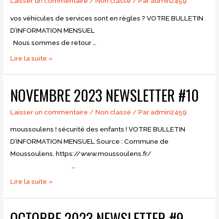
Laisser un commentaire
/
Non classé
/ Par
admin2459
vos véhicules de services sont en règles ? VOTRE BULLETIN
D’INFORMATION MENSUEL
Nous sommes de retour …
décembre
Lire la suite »
2023
Newsletter
NOVEMBRE 2023 NEWSLETTER #10
#11
Laisser un commentaire
/
Non classé
/ Par
admin2459
moussoulens ! sécurité des enfants ! VOTRE BULLETIN
D’INFORMATION MENSUEL Source : Commune de
Moussoulens, https://www.moussoulens.fr/
…
Novembre
Lire la suite »
2023
Newsletter
OCTOBRE 2023 NEWSLETTER #9
#10