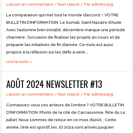
Laisser un commentaire
/
Non classé
/ Par
admin2459
La comparaison qui met tout le monde d’accord ! VOTRE
BULLETIN D’INFORMATION Le Somail, Saint Nazaire d’Aude
Avec l’automne bien installé, décembre marque une période
charnière : l’occasion de finaliser les projets en cours et de
préparer les initiatives de fin d’année. Ce mois est aussi
propice à la réflexion sur les défis à venir …
DECEMBRE
Lire la suite »
2024
Newsletter
AOÛT 2024 NEWSLETTER #13
#14
Laisser un commentaire
/
Non classé
/ Par
admin2459
Connaissez-vous ces acteurs de l’ombre ? VOTRE BULLETIN
D’INFORMATION Photo de la cité de Carcassonne, fête du 14
juillet Nous sommes de retour en ce mois d’août, . Cette
année, l’été est sportif, les JO 2024 sont arrivés jusqu’en