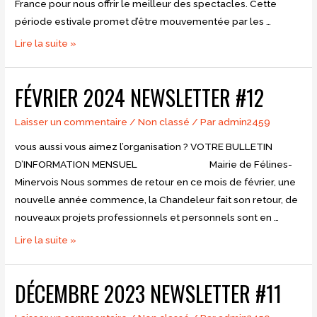
France pour nous offrir le meilleur des spectacles. Cette
période estivale promet d’être mouvementée par les …
Août
Lire la suite »
2024
Newsletter
FÉVRIER 2024 NEWSLETTER #12
#13
Laisser un commentaire
/
Non classé
/ Par
admin2459
vous aussi vous aimez l’organisation ? VOTRE BULLETIN
D’INFORMATION MENSUEL Mairie de Félines-
Minervois Nous sommes de retour en ce mois de février, une
nouvelle année commence, la Chandeleur fait son retour, de
nouveaux projets professionnels et personnels sont en …
février
Lire la suite »
2024
Newsletter
DÉCEMBRE 2023 NEWSLETTER #11
#12