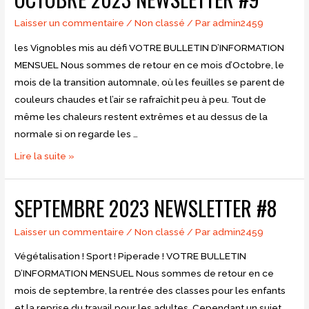
Laisser un commentaire
/
Non classé
/ Par
admin2459
les Vignobles mis au défi VOTRE BULLETIN D’INFORMATION
MENSUEL Nous sommes de retour en ce mois d’Octobre, le
mois de la transition automnale, où les feuilles se parent de
couleurs chaudes et l’air se rafraîchit peu à peu. Tout de
même les chaleurs restent extrêmes et au dessus de la
normale si on regarde les …
Octobre
Lire la suite »
2023
Newsletter
SEPTEMBRE 2023 NEWSLETTER #8
#9
Laisser un commentaire
/
Non classé
/ Par
admin2459
Végétalisation ! Sport ! Piperade ! VOTRE BULLETIN
D’INFORMATION MENSUEL Nous sommes de retour en ce
mois de septembre, la rentrée des classes pour les enfants
et la reprise du travail pour les adultes. Cependant un sujet