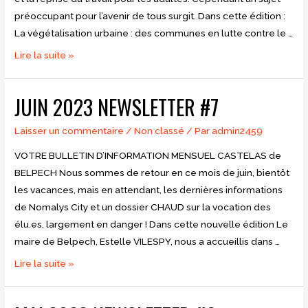
préoccupant pour l’avenir de tous surgit. Dans cette édition :
La végétalisation urbaine : des communes en lutte contre le …
Septembre
Lire la suite »
2023
Newsletter
JUIN 2023 NEWSLETTER #7
#8
Laisser un commentaire
/
Non classé
/ Par
admin2459
VOTRE BULLETIN D’INFORMATION MENSUEL CASTELAS de
BELPECH Nous sommes de retour en ce mois de juin, bientôt
les vacances, mais en attendant, les dernières informations
de Nomalys City et un dossier CHAUD sur la vocation des
élu.es, largement en danger ! Dans cette nouvelle édition Le
maire de Belpech, Estelle VILESPY, nous a accueillis dans …
Juin
Lire la suite »
2023
Newsletter